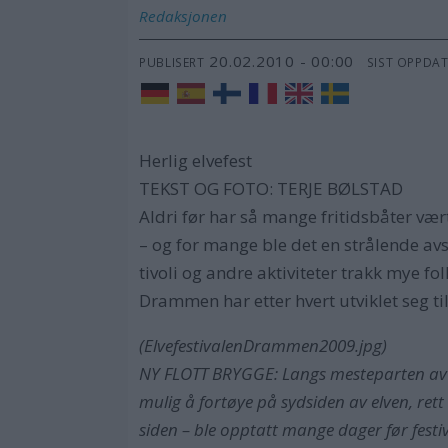
Redaksjonen
20.02.2010 - 00:00
PUBLISERT
SIST OPPDA
Herlig elvefest
TEKST OG FOTO: TERJE BØLSTAD
Aldri før har så mange fritidsbåter vært 
– og for mange ble det en strålende avs
tivoli og andre aktiviteter trakk mye f
Drammen har etter hvert utviklet seg til
(ElvefestivalenDrammen2009.jpg)
NY FLOTT BRYGGE: Langs mesteparten av 
mulig å fortøye på sydsiden av elven, re
siden – ble opptatt mange dager før festiv