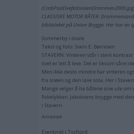
(CmbPaaElvefestivalenDrammen2009.jpg
CLASSISKE MOTOR BÅTER: Drammensavdeling
biblioteket på Union Brygge. Her har en 
Sommerby i dvale
Tekst og foto: Svein E. Børresen
STAVERN: Vinteren står i sterk kontrast
livet er lett å leve. Det er liksom sånn d
Men ikke desto mindre har vinteren også
fra snøen og den lave sola. Her i Staver
Mange velger å ha båtene sine ute om vi
fiskelykken. Jakobsens brygge med den l
i Stavern.
Annonse
Eventyret i Tysfjord