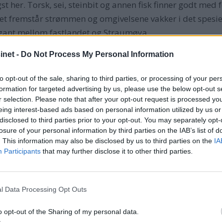
gst her. Torsk, sei, steinbit og annen fisk finner godt med
et fremstår strømmen og omgivelsene vakker i det spesiell
egant mellom fastlandet og Straumøya.
net -
Do Not Process My Personal Information
to opt-out of the sale, sharing to third parties, or processing of your per
elt naturstridig at folk bor her. Fiskeværet Ona ligger 
formation for targeted advertising by us, please use the below opt-out s
ærmeste naboene. Det levende øysamfunnet ytterst i Rom
r selection. Please note that after your opt-out request is processed y
t tar over. På sommeren er Ona en stor turistattraksjon. 
eing interest-based ads based on personal information utilized by us or
disclosed to third parties prior to your opt-out. You may separately opt-
om stadig raser inn fra havet der ute. Men vinteren kan og
losure of your personal information by third parties on the IAB’s list of
elle lyset, og ikke minst det majestetiske fyret. Ona fyr e
. This information may also be disclosed by us to third parties on the
IA
guru Ingebrigt Steen Jensen utga boken med samme navn f
Participants
that may further disclose it to other third parties.
tomatisert i 1971. Potent strekker det rødmalte fyret seg 
v de berømte ”Havrallerne” som kom fra Dalsfjorden og Vol
l Data Processing Opt Outs
 de sendte lykten til Ona var den først på verdensutstilli
o opt-out of the Sharing of my personal data.