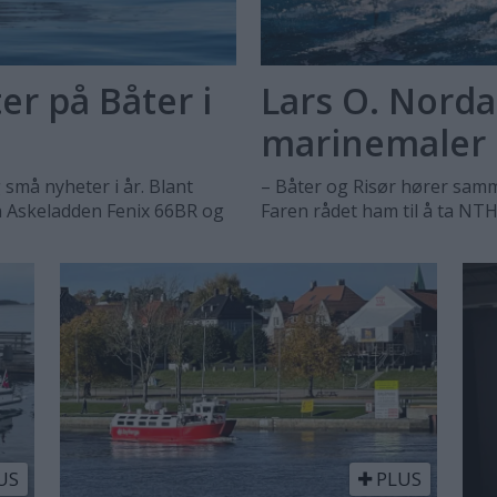
r på Båter i
Lars O. Norda
marinemaler
 små nyheter i år. Blant
– Båter og Risør hører samme
n Askeladden Fenix 66BR og
Faren rådet ham til å ta NTH
US
PLUS