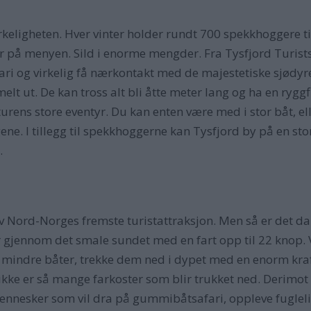
keligheten. Hver vinter holder rundt 700 spekkhoggere til i
r på menyen. Sild i enorme mengder. Fra Tysfjord Turistsen
i og virkelig få nærkontakt med de majestetiske sjødyr
lt ut. De kan tross alt bli åtte meter lang og ha en rygg
naturens store eventyr. Du kan enten være med i stor båt,
ene. I tillegg til spekkhoggerne kan Tysfjord by på en sto
.
 Nord-Norges fremste turistattraksjon. Men så er det da
 gjennom det smale sundet med en fart opp til 22 knop. V
 mindre båter, trekke dem ned i dypet med en enorm kra
 ikke er så mange farkoster som blir trukket ned. Derimot
nnesker som vil dra på gummibåtsafari, oppleve fuglelive