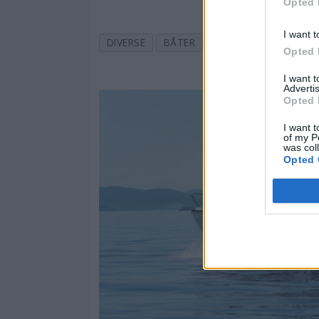
Opted 
I want t
DIVERSE
BÅTER
BM BLADARKIV
AL
Opted 
I want 
Advertis
Opted 
I want t
of my P
was col
Opted 