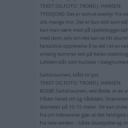
TEKST OG FOTO: TROND J. HANSEN
TYSSFJORD: Det er som et eventyr fra vir
slik mange tror. Det er kun sild som stå
kan man være med på spekkhoggersafar
med dem, selv om det kan se litt skumme
fantastisk opplevelse å ta del i et av 
virkelig kommer tett på Keiko-slektning
Lofoten står som kulisser i bakgrunnen
Saltstraumen, blått til lyst
TEKST OG FOTO: TROND J. HANSEN
BODØ: Saltstraumen, ved Bodø, er en av
fråder havet vilt og nådeløst. Strømmer
diameter på 10-15 meter. De kan sluke
fra om tidevannet gjør at det heldigvis
fra hele verden – både skuelystne og me