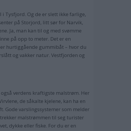
 Tysfjord. Og de er slett ikke farlige,
ter på Storjord, litt sør for Narvik,
ene. Ja, man kan til og med svømme
finne på opp to meter. Det er en
 eller hurtiggående gummibåt – hvor du
rslått og vakker natur. Vestfjorden og
 også verdens kraftigste malstrøm. Her
irvlene, de såkalte kjelene, kan ha en
ft. Gode varslingssystemer som melder
 trekker malstrømmen til seg turister
t, dykke eller fiske. For du er en