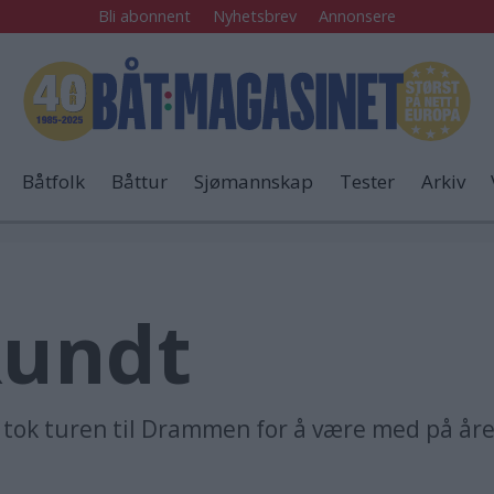
Bli abonnent
Nyhetsbrev
Annonsere
Båtfolk
Båttur
Sjømannskap
Tester
Arkiv
Rundt
ok turen til Drammen for å være med på årets
.