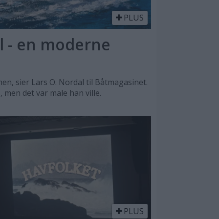
PLUS
l - en moderne
n, sier Lars O. Nordal til Båtmagasinet.
, men det var male han ville.
PLUS