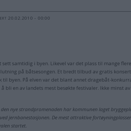
20.02.2010 - 00:00
TERT
sett samtidig i byen. Likevel var det plass til mange flere.
lutning på båtsesongen. Et bredt tilbud av gratis konserte
olk til byen. På elven var det blant annet dragebåt-konkur
 å bli en av landets mest besøkte festivaler. Ikke minst av
den nye strandpromenaden har kommunen laget bryggeplass
tt ved jernbanestasjonen. De mest attraktive fortøyningplass
alen startet.