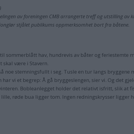
)
en av foreningen CMB arrangerte treff og utstilling av kl
sjonglør stjålet publikums oppmerksomhet bort fra båtene.
 til sommerblått hav, hundrevis av båter og feriestemte 
et skal være i Stavern.
 noe stemningsfullt i seg. Tusle en tur langs bryggene med
n har vi et begrep: Å gå bryggeslengen, sier vi. Og det gje
nteren. Bobleanlegget holder det relativt isfritt, slik at
ille, røde bua ligger tom. Ingen redningskrysser ligger h