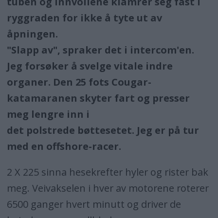
tuben og innvollene klamrer seg fast i
ryggraden for ikke å tyte ut av
åpningen.
"Slapp av", spraker det i intercom'en.
Jeg forsøker å svelge vitale indre
organer. Den 25 fots Cougar-
katamaranen skyter fart og presser
meg lengre inn i
det polstrede bøttesetet. Jeg er på tur
med en offshore-racer.
2 X 225 sinna hesekrefter hyler og rister bak
meg. Veivakselen i hver av motorene roterer
6500 ganger hvert minutt og driver de