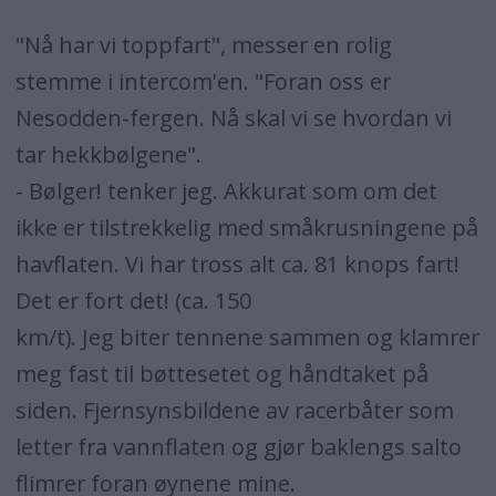
"Nå har vi toppfart", messer en rolig
stemme i intercom'en. "Foran oss er
Nesodden-fergen. Nå skal vi se hvordan vi
tar hekkbølgene".
- Bølger! tenker jeg. Akkurat som om det
ikke er tilstrekkelig med småkrus­ningene på
havflaten. Vi har tross alt ca. 81 knops fart!
Det er fort det! (ca. 150
km/t). Jeg biter tennene sammen og klamrer
meg fast til bøttesetet og håndtaket på
siden. Fjernsynsbildene av racerbåter som
letter fra vannflaten og gjør baklengs salto
flimrer foran øynene mine.