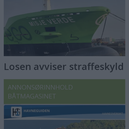
Losen avviser straffeskyld
ANNONSØRINNHOLD
BÅTMAGASINET