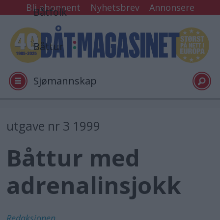
Bli abonnent
Nyhetsbrev
Annonsere
Båtfolk
Båttur
Sjømannskap
Tester
utgave nr 3 1999
Båttur med
Arkiv
adrenalinsjokk
Video
Logg inn
Redaksjonen