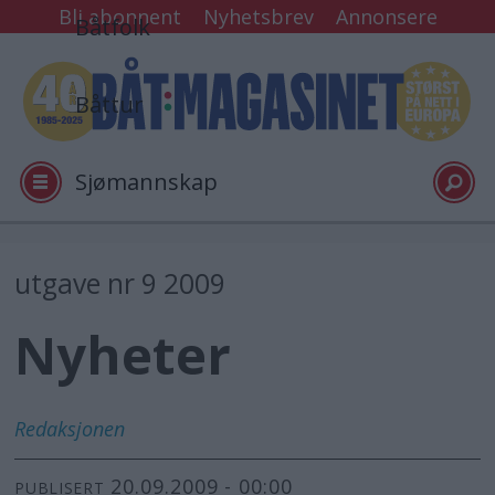
Bli abonnent
Nyhetsbrev
Annonsere
Båtfolk
Båttur
Sjømannskap
Tester
utgave nr 9 2009
Nyheter
Arkiv
Video
Redaksjonen
20.09.2009 - 00:00
Logg inn
PUBLISERT