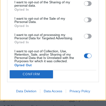
I want to opt-out of the Sharing of my
Opplysninger: www.havboat.no
personal data.
Opted In
I want to opt-out of the Sale of my
Personal Data.
Helårsbåt
Opted In
I want to opt-out of processing my
Personal Data for Targeted Advertising.
Opted In
Paragon 31 er andre båten i rekken av
helårsbåter og en videreføring av Paragon
I want to opt-out of Collection, Use,
Retention, Sale, and/or Sharing of my
Personal Data that Is Unrelated with the
25-konseptet. Den nye båten har fått en
Purposes for which it was collected.
Opted Out
liten flybridge og større akterdekk, samt
CONFIRM
ekstra dyp V-bunn for større stabilitet og
enklere manøvrering. Dette skal også gi
lavere drivstofforbruk, og i følge
Data Deletion
Data Access
Privacy Policy
produsenten skal forbruket ligge på rundt