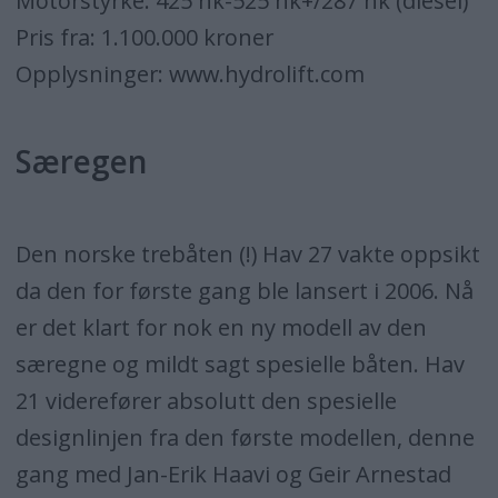
Motorstyrke: 425 hk-525 hk+/287 hk (diesel)
Pris fra: 1.100.000 kroner
Opplysninger: www.hydrolift.com
Særegen
Den norske trebåten (!) Hav 27 vakte oppsikt
da den for første gang ble lansert i 2006. Nå
er det klart for nok en ny modell av den
særegne og mildt sagt spesielle båten. Hav
21 viderefører absolutt den spesielle
designlinjen fra den første modellen, denne
gang med Jan-Erik Haavi og Geir Arnestad