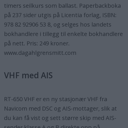
timers seilkurs som ballast. Paperbackboka
på 237 sider utgis på Licentia forlag, ISBN:
978 82 92906 53 8, og selges hos landets
bokhandlere i tillegg til enkelte bokhandlere
på nett. Pris: 249 kroner.
www.dagahlgrensmitt.com
VHF med AIS
RT-650 VHF er en ny stasjonær VHF fra
Navicom med DSC og AIS-mottager, slik at
du kan få vist og sett større skip med AIS-
sender klasse A og B direkte opp på