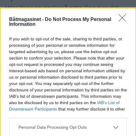
etter hvor en ønsker å sitte. Forut er det
også inndelte rom for oppbevaring under
Båtmagasinet -
Do Not Process My Personal
Information
gangdekket. En annen smart detalj er
lanternemasten som også fungerer som
If you wish to opt-out of the sale, sharing to third parties, or
processing of your personal or sensitive information for
vannskistang.
targeted advertising by us, please use the below opt-out
section to confirm your selection. Please note that after your
HAV 21
opt-out request is processed you may continue seeing
interest-based ads based on personal information utilized by
Lengde: 6,3 meter
us or personal information disclosed to third parties prior to
Bredde: 2,35 meter
your opt-out. You may separately opt-out of the further
disclosure of your personal information by third parties on the
Vekt: 850 kilo
IAB’s list of downstream participants. This information may
CE-kategori: C
also be disclosed by us to third parties on the
IAB’s List of
Downstream Participants
that may further disclose it to other
Maks antall personer: 7
third parties.
Motorstyrke: 115-175 hk
Personal Data Processing Opt Outs
Pris fra: 389.000 kroner