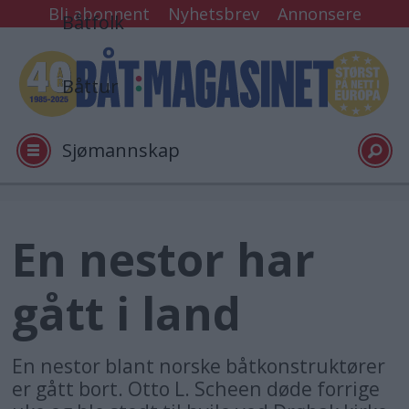
Bli abonnent
Nyhetsbrev
Annonsere
Båtfolk
Båttur
Sjømannskap
Tester
En nestor har
Arkiv
gått i land
Video
En nestor blant norske båtkonstruktører
er gått bort. Otto L. Scheen døde forrige
Logg inn