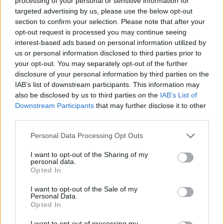
processing of your personal or sensitive information for
targeted advertising by us, please use the below opt-out
bygget hos Brødrene Aa i Hyen, og som ble
section to confirm your selection. Please note that after your
levert til Haram kommune. Denne 46 fots
opt-out request is processed you may continue seeing
interest-based ads based on personal information utilized by
trebåten markerer begynnelsen på Scheens
us or personal information disclosed to third parties prior to
dominerende rolle i utviklingen av
your opt-out. You may separately opt-out of the further
disclosure of your personal information by third parties on the
hurtiggående bruksfartøyer her i landet.
IAB’s list of downstream participants. This information may
Båten markerte også innledningen på et
also be disclosed by us to third parties on the
IAB’s List of
Downstream Participants
that may further disclose it to other
langt samarbeid med Brødrene Aa som frem
third parties.
til 1987 frembrakte 80 konstruksjoner. I
Personal Data Processing Opt Outs
1969 konstruerte Scheen sin aller største,
I want to opt-out of the Sharing of my
Nesoddbåten ”Lykkeper”, på 36 meter.
personal data.
Opted In
En av Scheens viktigste kjepphester har
I want to opt-out of the Sale of my
Personal Data.
vært FRPsandwich som byggemateriale. Han
Opted In
introduserte materialet i Norge i 1977 med
I want to opt-out of processing my