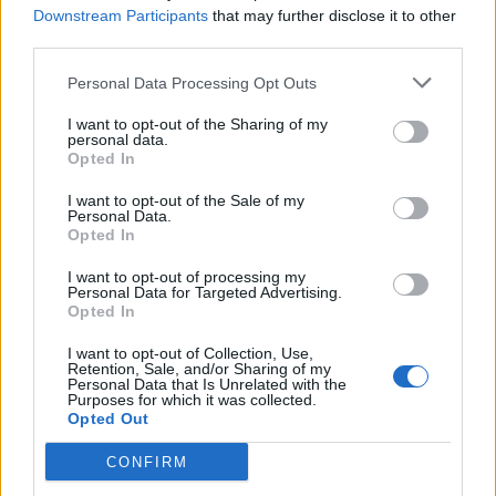
enn A-serien fra Raymarine, selv om
Downstream Participants
that may further disclose it to other
undertegnede mener både Garmin og
third parties.
Simrad gjør akkurat dette bedre. Enheten
Personal Data Processing Opt Outs
kan betjenes enten via berøringsskjermen
I want to opt-out of the Sharing of my
personal data.
eller knappene på siden. Hybrid touch
Opted In
(berøringsskjerm og knapper) ble
I want to opt-out of the Sale of my
Personal Data.
introdusert på E wide-serien og gjør at man
Opted In
kan velge å bruke den nye touch-
I want to opt-out of processing my
teknologien eller betjene plotteren som i
Personal Data for Targeted Advertising.
Opted In
gamle dager, med knappene på høyresiden
I want to opt-out of Collection, Use,
av displayet. Skjermens oppløsning er på
Retention, Sale, and/or Sharing of my
Personal Data that Is Unrelated with the
Purposes for which it was collected.
800 x 480 pixler.
Opted Out
CONFIRM
Annonse