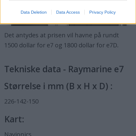
Data Deletion
Data Access
Privacy Policy
Det antydes at prisen vil havne på rundt
1500 dollar for e7 og 1800 dollar for e7D.
Tekniske data - Raymarine e7
Størrelse i mm (B x H x D) :
226-142-150
Kart:
Navionics