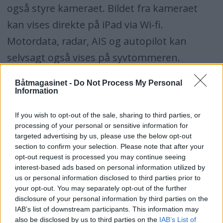
også styre kameraet. Bildet fra kameraet
kan vises direkte på iPad via Wi-fi.
Motordata, radar, AIS og autopilot kan
selvsagt også vises på syvtommeren.
Opp til seks displayer kan kobles sammen,
Båtmagasinet -
Do Not Process My Personal
og i tillegg snakker e7 med E- (wide) og G-
Information
serien fra Raymarine og kan kobles sammen
If you wish to opt-out of the sale, sharing to third parties, or
med disse.
processing of your personal or sensitive information for
targeted advertising by us, please use the below opt-out
section to confirm your selection. Please note that after your
opt-out request is processed you may continue seeing
Fjernkontrollen kan festes på rattet, eller
interest-based ads based on personal information utilized by
us or personal information disclosed to third parties prior to
henges i en snor rundt halsen.
your opt-out. You may separately opt-out of the further
disclosure of your personal information by third parties on the
Visuelt er e7 en god del syvmilssteg penere
IAB’s list of downstream participants. This information may
also be disclosed by us to third parties on the
IAB’s List of