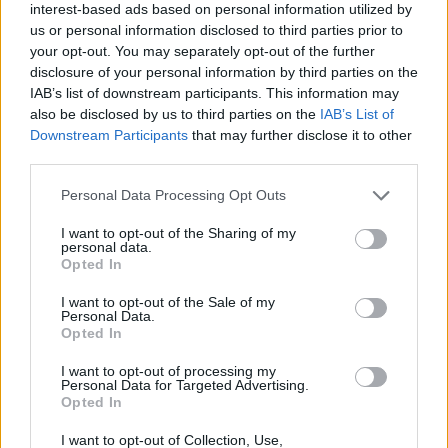
interest-based ads based on personal information utilized by
Båtbumsene
us or personal information disclosed to third parties prior to
your opt-out. You may separately opt-out of the further
disclosure of your personal information by third parties on the
Av de som seiler rundt der nede, møter du
IAB’s list of downstream participants. This information may
also be disclosed by us to third parties on the
IAB’s List of
to hovedtyper. De hardbarkede, som er
Downstream Participants
that may further disclose it to other
langt hjemmefra og lever på et minimalt
third parties.
budsjett. Da vi i Fethiye kjøpte god rødvin på
Personal Data Processing Opt Outs
super'n til 13 kr, fikk vi kjeft. Kjøp Evin, den
I want to opt-out of the Sharing of my
personal data.
koster kun 4 kr flasken og smaker nesten
Opted In
godt. Det er i bukten i Fethiye det samler
I want to opt-out of the Sale of my
Personal Data.
seg flest seilere som overvintrer. Et annet
Opted In
populært sted er Elba i Italia.
I want to opt-out of processing my
Personal Data for Targeted Advertising.
Den andre typen av seilere er mer normale.
Opted In
De tar seg råd til å nyte livet og reiser ofte
I want to opt-out of Collection, Use,