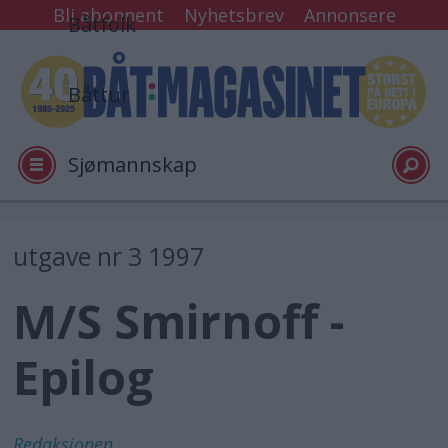
Bli abonnent
Nyhetsbrev
Annonsere
Båtfolk
Båttur
Sjømannskap
Tester
utgave nr 3 1997
M/S Smirnoff -
Arkiv
Epilog
Video
Logg inn
Redaksjonen