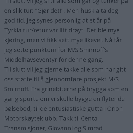
Til slutt vil jeg si til alle som går og tenker på
en slik tur: "Gjør det!". Men husk å ta deg
god tid. Jeg synes personlig at et år på
Tyrkia tur/retur var litt drøyt. Det ble mye
kjøring, men vi fikk sett mye likevel. Nå får
jeg sette punktum for M/S Smirnoff's
Middelhavseventyr for denne gang.
Til slutt vil jeg gjerne takke alle som har gitt
oss støtte til å gjennomføre prosjekt M/S
Smirnoff. Fra grinebiterne på brygga som en
gang spurte om vi skulle bygge en flytende
pølsebod, til de entusiastiske gutta i Orion
Motorskøyteklubb. Takk til Centa
Transmisjoner, Giovanni og Simrad