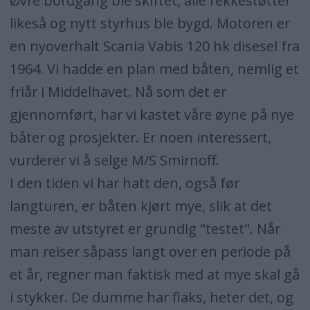
Øvre bordgang ble skiftet, alle rekkestøtter
likeså og nytt styrhus ble bygd. Motoren er
en nyoverhalt Scania Vabis 120 hk disesel fra
1964. Vi hadde en plan med båten, nemlig et
friår i Middelhavet. Nå som det er
gjennomført, har vi kastet våre øyne på nye
båter og prosjekter. Er noen interessert,
vurderer vi å selge M/S Smirnoff.
I den tiden vi har hatt den, også før
langturen, er båten kjørt mye, slik at det
meste av utstyret er grundig "testet". Når
man reiser såpass langt over en periode på
et år, regner man faktisk med at mye skal gå
i stykker. De dumme har flaks, heter det, og