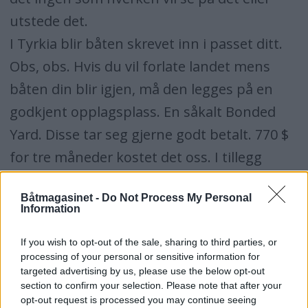
utstede det.
I Tyrkia blir båten skrevet inn i passet ditt.
Obs, obs. Hvis du vil forlate landet mens
båten din blir igjen, må den legges på en
godkjent opplagsplass. En såkalt Bonded
Yard. Disse tar seg gjerne godt betalt. 770 $
for tre måneder kostet det oss. I tillegg
måtte vi ut med tusen kroner for å skrive
Båtmagasinet -
Do Not Process My Personal
båten ut av passet mitt. Legg heller båten i
Information
Hellas. Tyrkia har forøvrig dyre marinaer,
If you wish to opt-out of the sale, sharing to third parties, or
men også mengder med herlige
processing of your personal or sensitive information for
naturhavner.
targeted advertising by us, please use the below opt-out
section to confirm your selection. Please note that after your
opt-out request is processed you may continue seeing