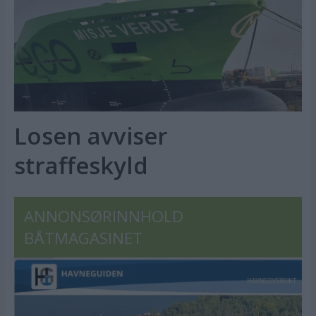
Losen avviser
straffeskyld
ANNONSØRINNHOLD
BÅTMAGASINET