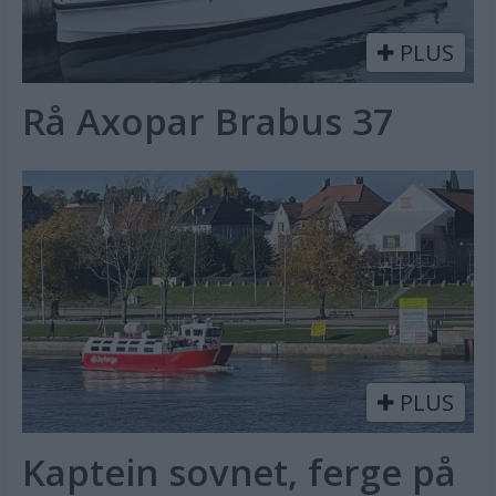
PLUS
Rå Axopar Brabus 37
PLUS
Kaptein sovnet, ferge på