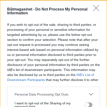
aksling. Båten har ennå ikke vært vist fram
Båtmagasinet -
Do Not Process My Personal
Information
på messe siden lanseringen i fjor, men NB
Marine kjører under Dra til
If you wish to opt-out of the sale, sharing to third parties, or
processing of your personal or sensitive information for
sjøs kampanjepris på båten på 599.900
targeted advertising by us, please use the below opt-out
kroner med enten Volvo Penta D3 150
section to confirm your selection. Please note that after your
opt-out request is processed you may continue seeing
EVC/EC 145 hk med fast aksling eller Volvo
interest-based ads based on personal information utilized by
Penta D3 170 EVC/EC DP-S 164 hk med drev
us or personal information disclosed to third parties prior to
your opt-out. You may separately opt-out of the further
med duopropp.
disclosure of your personal information by third parties on the
IAB’s list of downstream participants. This information may
Annonse
also be disclosed by us to third parties on the
IAB’s List of
Downstream Participants
that may further disclose it to other
third parties.
Personal Data Processing Opt Outs
I want to opt-out of the Sharing of my
personal data.