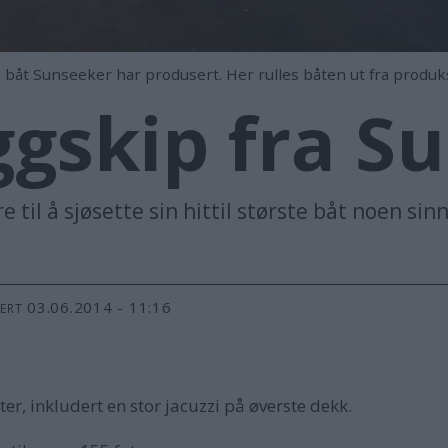
n båt Sunseeker har produsert. Her rulles båten ut fra produk
ggskip fra S
 til å sjøsette sin hittil største båt noen sin
03.06.2014 - 11:16
TERT
eter, inkludert en stor jacuzzi på øverste dekk.