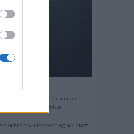
ir et snittforbruk på 17 liter per
52 meter yachten forflyttes.
e tilhenger av Sunseeker, og har blant