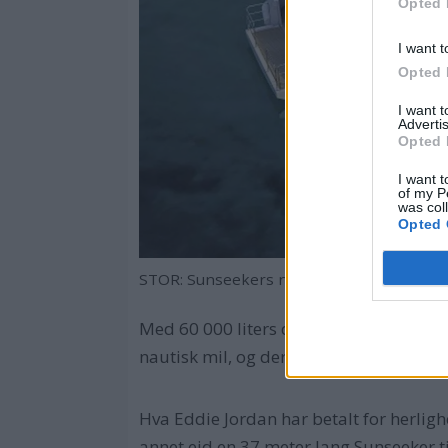
Opted 
I want t
Opted 
I want 
Advertis
Opted 
I want t
of my P
was col
Opted 
STOR: Sunseekers nyhet blir verftets stør
Med 60 000 liters dieseltanker kan yacht
nautisk mil, og dermed koster det, med 
Hva Eddie Jordan har betalt for herligh
annet eid en 37 meter lang Sunseeker ti