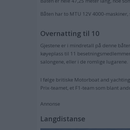
Båten er hele 47,25 meter lang, noe som
Båten har to MTU 12V 4000-maskiner, so
Overnatting til 10
Gjestene er i mindretall på denne båten.
køyeplass til 11 besetningsmedlemmer. 
salongene, eller i de romlige lugarene.
I følge britiske Motorboat and yachting
Prix-teamet, et F1-team som blant andre
Annonse
Langdistanse