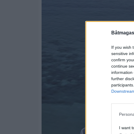
Båtmagasi
If you wish 
sensitive in
confirm you
continue se
information 
further disc
participants
Downstream 
Persona
I want t