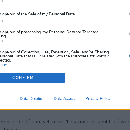
In
o opt-out of the Sale of my Personal Data.
In
to opt-out of processing my Personal Data for Targeted
ing.
In
o opt-out of Collection, Use, Retention, Sale, and/or Sharing
ersonal Data that Is Unrelated with the Purposes for which it
lected.
Out
CONFIRM
ste båt noen sinne.
en gå 3500 nautiske mil før tankene igjen må fylles. Det g
Data Deletion
Data Access
Privacy Policy
en dieselpris på ti kroner literen, 170 kroner for hver 18
eten, er det få som vet, men F1-mannen er kjent for å vær
dligere.