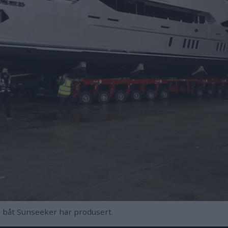
n båt Sunseeker har produsert.