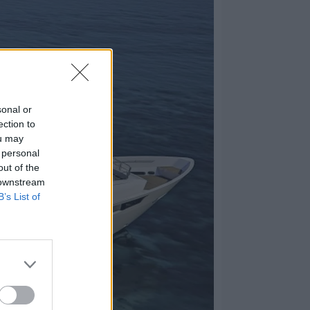
sonal or
ection to
ou may
 personal
out of the
 downstream
B’s List of