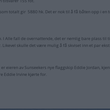
 tilsvarer 155 fot.
m totalt gir 5880 hk. Det er nok til å få båten opp i en 
 I Alle fall de overnattende, det er nemlig bare plass til 
Likevel skulle det være mulig å få skviset inn et par eks
 er eieren av Sunseekers nye flaggskip Eddie Jordan, kjen
 Eddie Irvine kjørte for.