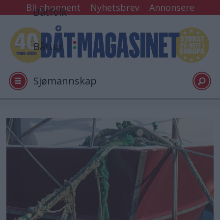
Bli abonnent
Nyhetsbrev
Annonsere
Båtfolk
Båttur
Sjømannskap
Tester
Arkiv
Video
Logg inn