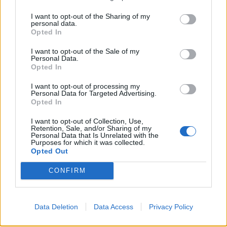
Davis Instruments har mange smarte små
I want to opt-out of the Sharing of my
personal data.
praktiske innretninger. Denne heter Davis
Opted In
Chafe Guards og er en
I want to opt-out of the Sale of my
skamfilingsstrømpe/smerting som
Personal Data.
Opted In
utvendig har et meget solid, røfft og UV-
I want to opt-out of processing my
beskyttet nylonstoff, og innvendig er det
Personal Data for Targeted Advertising.
Opted In
100 prosent mothaker-borrelås som holder
I want to opt-out of Collection, Use,
stoffet fast til tauvverket og som er enkelt å
Retention, Sale, and/or Sharing of my
Personal Data that Is Unrelated with the
forskyve på tauet til der det måtte trenges.
Purposes for which it was collected.
Opted Out
Således trenger man ikke spesielle
CONFIRM
festeanordninger for strømpa.
Mer info: www.davisnet.com
Data Deletion
Data Access
Privacy Policy