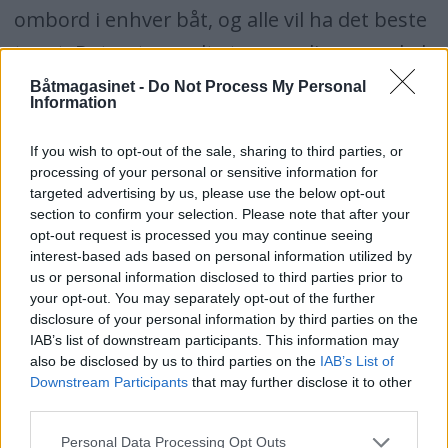
ombord i enhver båt, og alle vil ha det beste
tauet. Det er tross alt store verdier som skal
holdes fast i brygga og ikke slites løs og
Båtmagasinet -
Do Not Process My Personal
Information
drive vilt omkring. Men tauvverk holder ikke
lenge uansett hvor eksklusivt det er i
If you wish to opt-out of the sale, sharing to third parties, or
processing of your personal or sensitive information for
utgangspunktet dersom det får ligge og file
targeted advertising by us, please use the below opt-out
over en bryggekant, et halegatt eller over
section to confirm your selection. Please note that after your
opt-out request is processed you may continue seeing
rekka på båten. De bevisste har laget
interest-based ads based on personal information utilized by
us or personal information disclosed to third parties prior to
skamfilingsmatter eller såkalte smertinger
your opt-out. You may separately opt-out of the further
som gjerne kan være skinnlapper snurret
disclosure of your personal information by third parties on the
IAB’s list of downstream participants. This information may
rundt tauet i en løkke og sydd fast.
also be disclosed by us to third parties on the
IAB’s List of
Smerting eller skamfilingsstrømpe er viktig for å
Downstream Participants
that may further disclose it to other
third parties.
beskytte fortøyningstau.
Personal Data Processing Opt Outs