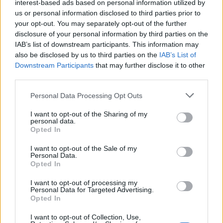
interest-based ads based on personal information utilized by
us or personal information disclosed to third parties prior to
løsninger som gjør den 14-meter lange
your opt-out. You may separately opt-out of the further
båten til et godt eksempel på en type
disclosure of your personal information by third parties on the
IAB’s list of downstream participants. This information may
bruksfartøyer som er i ferd med å forsvinne.
also be disclosed by us to third parties on the
IAB’s List of
Vi ber derfor Roy og Mette Lise Hasløgård
Downstream Participants
that may further disclose it to other
third parties.
komme frem og motta prisen Årets
privatrestaurerte motorbåt «Håbet».
Personal Data Processing Opt Outs
I want to opt-out of the Sharing of my
personal data.
Opted In
Årets verftsrestaurerte seilbåt
I want to opt-out of the Sale of my
Personal Data.
«Trebåter i Redningsselskapets tjeneste er
Opted In
hovedtema for årets trebåtfestival. Da det
I want to opt-out of processing my
Personal Data for Targeted Advertising.
under en storm i Langesundsbukta i 1892
Opted In
viste seg at datidens losbåter var svært
I want to opt-out of Collection, Use,