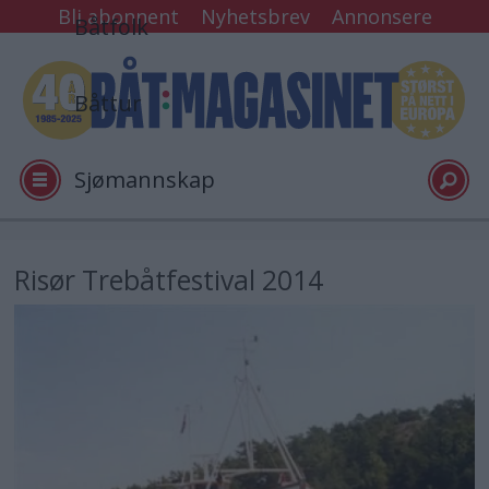
Bli abonnent
Nyhetsbrev
Annonsere
Båtfolk
Båttur
Sjømannskap
Tester
Risør Trebåtfestival 2014
Arkiv
Video
Logg inn