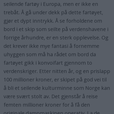
seilende fartøy i Europa, men er ikke en
trebåt. Å gå under dekk på dette fartøyet,
gjør et dypt inntrykk. Å se forholdene om
bord i et skip som seilte på verdenshavene i
forrige århundre, er en sterk opplevelse. Og
det krever ikke mye fantasi å fornemme
uhyggen som må ha rådet om bord da
fartøyet gikk i konvoifart gjennom to
verdenskriger. Etter nitten år, og en prislapp
100 millioner kroner, er skipet på god vei til
å bli et seilende kulturminne som Norge kan
være svært stolt av. Det gjenstår å reise
femten millioner kroner for å få den
originale dampmaskinen operativ. La de