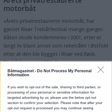
Årets privatrestaurerte
motorbåt
«Årets privatrestaurerte motorbåt, har
gjestet Risør Trebåtfestival mange ganger.
Båten skulle kondemneres i 2001, etter et
langt liv blant annet som reketråler i Østfold
etter at den ble bygget i Risør ved Røds
Trebåtbyggeri i 1939. Den nennsomt
restaurerte båten er tilbakeført til det
Båtmagasinet -
Do Not Process My Personal
Information
utseende den hadde på 1970-tallet, og er i
dag i bruk som familiebåt. Det
If you wish to opt-out of the sale, sharing to third parties, or
processing of your personal or sensitive information for
håndverksmessige er utført på en faglig
targeted advertising by us, please use the below opt-out
svært forsvarlig måte, og eierne har med
section to confirm your selection. Please note that after your
opt-out request is processed you may continue seeing
stor bevissthet bevart og tilbakeført