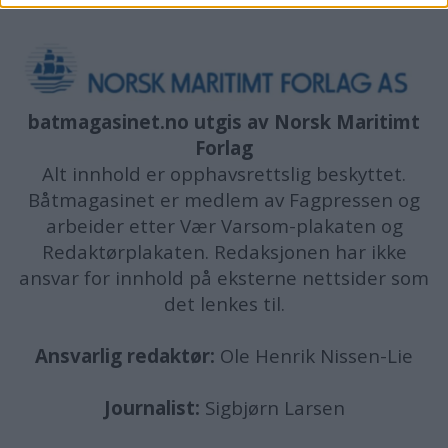
batmagasinet.no utgis av
Norsk Maritimt
Forlag
Alt innhold er opphavsrettslig beskyttet.
Båtmagasinet er medlem av Fagpressen og
arbeider etter Vær Varsom-plakaten og
Redaktørplakaten. Redaksjonen har ikke
ansvar for innhold på eksterne nettsider som
det lenkes til.
Ansvarlig redaktør:
Ole Henrik Nissen-Lie
Journalist:
Sigbjørn Larsen