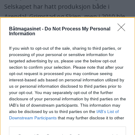
Selskapet har hatt produksjon både i
Arendal, Grimstad og Skien, men i 2010 ble
produksjonen flyttet til Polen, mens
Båtmagasinet -
Do Not Process My Personal
Information
montasje og verksted ble samlet på Herre i
Telemark.
If you wish to opt-out of the sale, sharing to third parties, or
processing of your personal or sensitive information for
Ifølge Nedre Telemark tingrett, har
targeted advertising by us, please use the below opt-out
section to confirm your selection. Please note that after your
Polarboat AS og eierselskapet Credo Holding
opt-out request is processed you may continue seeing
interest-based ads based on personal information utilized by
AS samlet gjeld på i overkant omtrent av 16
us or personal information disclosed to third parties prior to
millioner kroner.
your opt-out. You may separately opt-out of the further
disclosure of your personal information by third parties on the
IAB’s list of downstream participants. This information may
Blant kreditorene finner vi Norsk Maritim
also be disclosed by us to third parties on the
IAB’s List of
Forlag, Innovasjon Norge, IF Skadeforsikring,
Downstream Participants
that may further disclose it to other
third parties.
revisjonsselskapet Ernst & Young, Nordea