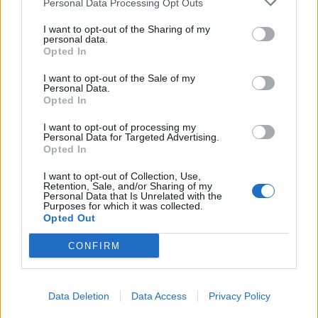
Personal Data Processing Opt Outs
og eiendomsselskapet Rom.
I want to opt-out of the Sharing of my
personal data.
Regnskap for 2013 er ikke levert ennå, men
Opted In
2012-tallene viser et salg på litt over seks
I want to opt-out of the Sale of my
millioner og over to millioner i underskudd.
Personal Data.
Opted In
I want to opt-out of processing my
Personal Data for Targeted Advertising.
Opted In
I want to opt-out of Collection, Use,
Retention, Sale, and/or Sharing of my
ALLERBM
UKATEGORISERT
KONKURS
Personal Data that Is Unrelated with the
Purposes for which it was collected.
Opted Out
POLAR
ANNET
POLARBOAT
CONFIRM
Data Deletion
Data Access
Privacy Policy