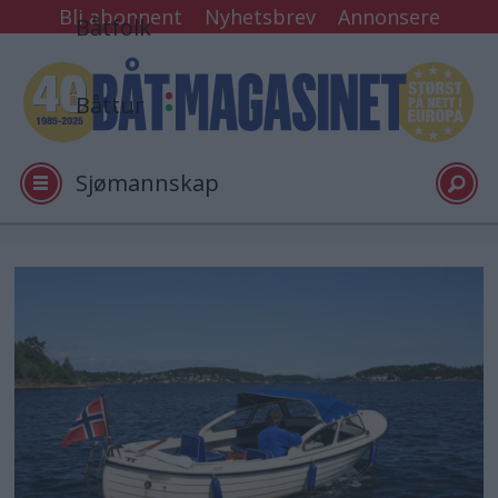
Bli abonnent
Nyhetsbrev
Annonsere
Båtfolk
Båttur
Sjømannskap
Tester
Arkiv
Video
Logg inn