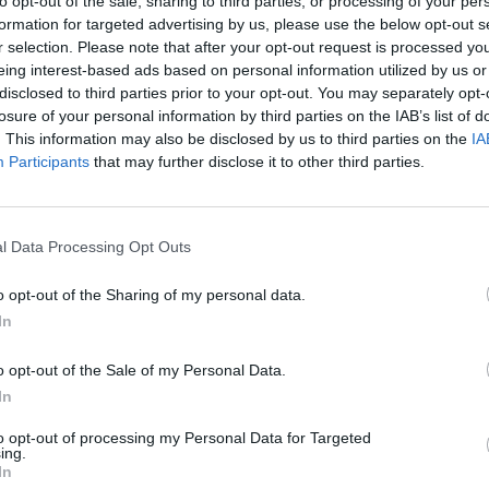
to opt-out of the sale, sharing to third parties, or processing of your per
formation for targeted advertising by us, please use the below opt-out s
r selection. Please note that after your opt-out request is processed y
eing interest-based ads based on personal information utilized by us or
disclosed to third parties prior to your opt-out. You may separately opt-
losure of your personal information by third parties on the IAB’s list of
10.07.2013 - 11:01
TERT
. This information may also be disclosed by us to third parties on the
IA
Participants
that may further disclose it to other third parties.
n har stort sett alle som en passert Lyngør på innsiden o
l Data Processing Opt Outs
Her har det ligget et gammelt nedlagt fiskemottak i mange
o opt-out of the Sharing of my personal data.
iceanlegg for båtfolket. En stor, helt ny småbåthavn med 
In
rom samt storkiosk med skjenkebevilling er på plass.
o opt-out of the Sale of my Personal Data.
ds ordfører Jan Dukene det flotte nye nye anlegget med n
In
åpningen. Båtfolket tilbys 48 timers gratis bryggeligge i 
to opt-out of processing my Personal Data for Targeted
ing.
In