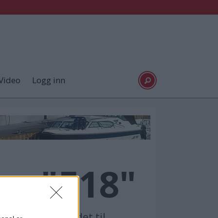
Video
Logg inn
ns "E18"
her. Nå er tilbudet til