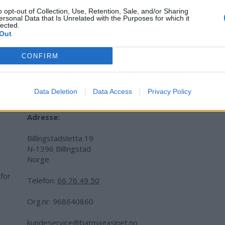
HAGEFJORDEN
GJESTEHAVN
TVEDESTRAND
SERVICEBYG
o opt-out of Collection, Use, Retention, Sale, and/or Sharing
ersonal Data that Is Unrelated with the Purposes for which it
lected.
Out
CONFIRM
Data Deletion
Data Access
Privacy Policy
Adresse:
Billingstadsletta 19
N-1396 Billingstad
Norge
 for
Telefon:
66 76 49 50
.
Org.nr: 968640860
kundeservice@batmagasinet.no