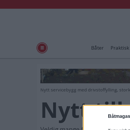
Båter
Praktisk
Nytt servicebygg med drivstoffylling, sto
Nytt til
Båtmagasi
Veldig mange fritidsbåtfolk pas