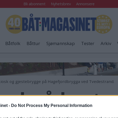
Bli abonnent
Nyhetsbrev
Annonsere
Båtfolk
Båttur
Sjømannskap
Tester
Arkiv
rkiosk og gjestebrygge på Hagefjordbrygga ved Tvedestrand.
bud på kyste
net -
Do Not Process My Personal Information
serer her hver sommer. Før var det ingenting 