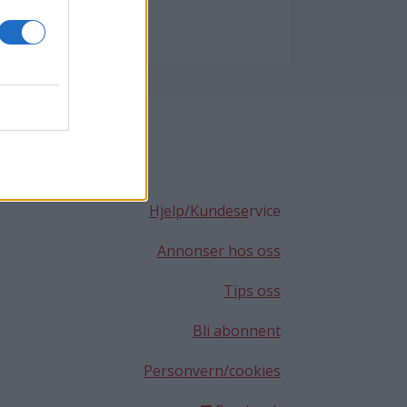
G
Hjelp/Kundese
rvice
Annonser hos oss
Tips oss
Bli abonnent
Personvern/cookies