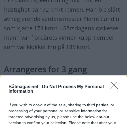
til 3 plass i speed run og fikk målt en
hastighet på 172 km/t i timen. Han ble slått
av regjerende verdensmester Pierre Lundin
som kjørte 173 km/t - Gårsdagens raskeste
mann var fjordårets vinner Rupp Temper
som var klokket inn på 185 km/t.
Arrangeres for 3 gang
VM runden samler et rekordstort felt. 26
Båtmagasinet -
Do Not Process My Personal
Information
båter i fra 11 nasjoner kjemper om VM
poeng og kjører finalen på søndag kl 16.30 i
If you wish to opt-out of the sale, sharing to third parties, or
kanalen Deltagere ifra De Forente Arabiske
processing of your personal or sensitive information for
targeted advertising by us, please use the below opt-out
emirater stiller med sitt landslag, Team Abu
section to confirm your selection. Please note that after your