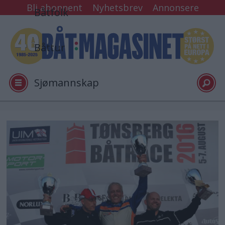
Bli abonnent
Nyhetsbrev
Annonsere
Båtfolk
Båttur
Sjømannskap
Tester
Arkiv
Video
Logg inn