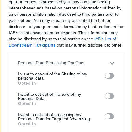
opt-out request is processed you may continue seeing
Dhabi og russland er også tilstede sammen
interest-based ads based on personal information utilized by
med 9 andre europeiske land.
us or personal information disclosed to third parties prior to
your opt-out. You may separately opt-out of the further
disclosure of your personal information by third parties on the
IAB’s list of downstream participants. This information may
Match Race fredag:
also be disclosed by us to third parties on the
IAB’s List of
Downstream Participants
that may further disclose it to other
third parties.
1. Pierre Lundin – Sweden
Personal Data Processing Opt Outs
Annonse
I want to opt-out of the Sharing of my
personal data.
Opted In
2. Erik Edin – Sweden
I want to opt-out of the Sale of my
Personal Data.
3. Rupp Temper – Austria.
Opted In
I want to opt-out of processing my
Personal Data for Targeted Advertising.
Speed Run fredag:
Opted In