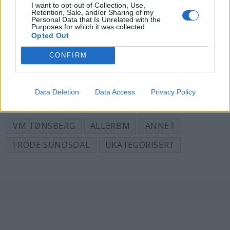
I want to opt-out of Collection, Use,
Retention, Sale, and/or Sharing of my
1. Rupp Temper – Austria
Personal Data that Is Unrelated with the
Purposes for which it was collected.
Opted Out
2. Pierre Lundin – Sweden
CONFIRM
3. Frode Sundsdal – Norway
Data Deletion
Data Access
Privacy Policy
VM TØNSBERG
ALLERBM
ANNET
FRODE SUNDSDAL
UKATEGORISERT