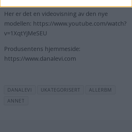
Her er det en videovisning av den nye
modellen: https://www.youtube.com/watch?
v=1XqtYjMeSEU
Produsentens hjemmeside:
https://www.danalevi.com
DANALEVI
UKATEGORISERT
ALLERBM
ANNET