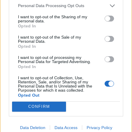
utenborsmotor(er) holder man seg langt
Personal Data Processing Opt Outs
unna. Båtene leveres med Volvo bensin
I want to opt-out of the Sharing of my
personal data.
hekkaggregater på 350 og 483 hk, og ferdig
Opted In
med det. I bruk er ikke modellen særlig
I want to opt-out of the Sale of my
Personal Data.
velegnet for «norsk» båtbruk. Mangel på å
Opted In
entre dekk via luke i vindruta og dollbord,
I want to opt-out of processing my
Personal Data for Targeted Advertising.
mangler helt.
Opted In
I want to opt-out of Collection, Use,
Førerplassen med instrumentering bærer
Retention, Sale, and/or Sharing of my
Personal Data that Is Unrelated with the
båtens retropreg. Typisk amerikansk, men
Purposes for which it was collected.
Opted Out
med stil.
CONFIRM
Annonse
Data Deletion
Data Access
Privacy Policy