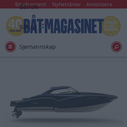
Bli abonnent
Nyhetsbrev
Annonsere
Båtfolk
Båttur
Sjømannskap
Tester
Arkiv
Video
Logg inn