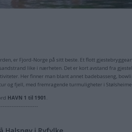
en, er Fjord-Norge på sitt beste. Et flott gjestebryggeanl
sandstrand like i nærheten. Det er kort avstand fra gjeste
tiviteter. Her finner man blant annet badebasseng, bowli
atur og fjell, med fremragende turmuligheter i Stølsheime
ord
HAVN 1 til 1901
.
----------------------
å Halsnøy i Ryfylke