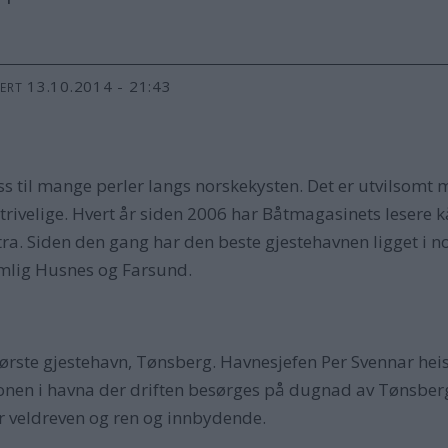
13.10.2014 - 21:43
TERT
ss til mange perler langs norskekysten. Det er utvilsomt
trivelige. Hvert år siden 2006 har Båtmagasinets lesere 
stra. Siden den gang har den beste gjestehavnen ligget i n
emlig Husnes og Farsund.
største gjestehavn, Tønsberg. Havnesjefen Per Svennar heist
jonen i havna der driften besørges på dugnad av Tønsberg 
er veldreven og ren og innbydende.