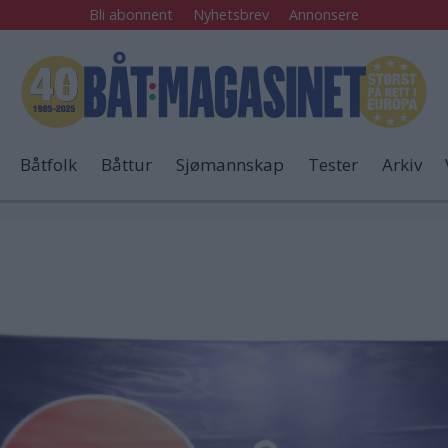
Bli abonnent
Nyhetsbrev
Annonsere
Båtfolk
Båttur
Sjømannskap
Tester
Arkiv