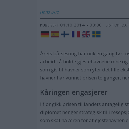
Hans
Due
01.10.2014 - 08:00
PUBLISERT
SIST OPPDA
Årets båtsesong har nok en gang ført o
arbeid i å holde gjestehavnene rene og 
som gis til havner som yter det lille ek
havner har vunnet prisen to ganger, n
Kåringen engasjerer
I fjor gikk prisen til landets antagelig 
diplomet henger strategisk til i reseps
som skal ha æren for at gjestehavnen 