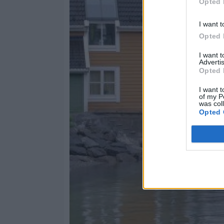
Opted 
I want t
Opted 
I want 
Advertis
Opted 
I want t
of my P
was col
Opted 