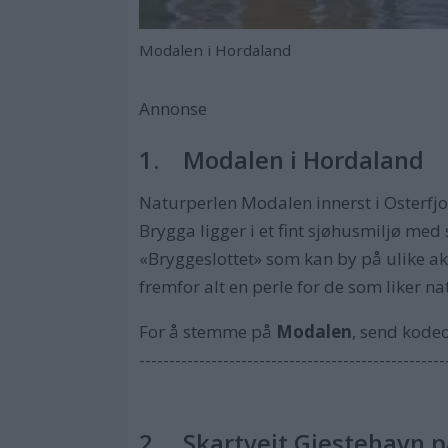
Modalen i Hordaland
Annonse
1. Modalen i Hordaland
Naturperlen Modalen innerst i Osterfjord
Brygga ligger i et fint sjøhusmiljø med 
«Bryggeslottet» som kan by på ulike ak
fremfor alt en perle for de som liker n
For å stemme på
Modalen
, send kode
---------------------------------------------------
2. Skartveit Gjestehavn p