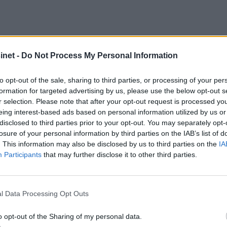
gikk hele kysten opp til Frøya og Hitra ved utløpet av T
net -
Do Not Process My Personal Information
gjestehavner hvert år. Derfor har vi fått innspill fra våre
to opt-out of the sale, sharing to third parties, or processing of your per
 seks kandidater som også fikk flest nominasjoner fra le
formation for targeted advertising by us, please use the below opt-out s
r selection. Please note that after your opt-out request is processed y
gget i 2015? Du avgjør. Send en SMS med kodeord HAVN 
eing interest-based ads based on personal information utilized by us or
ingen av fem Båtmagasinet-bager. Siste avstemningsdag e
disclosed to third parties prior to your opt-out. You may separately opt-
losure of your personal information by third parties on the IAB’s list of
. This information may also be disclosed by us to third parties on the
IA
Participants
that may further disclose it to other third parties.
l Data Processing Opt Outs
o opt-out of the Sharing of my personal data.