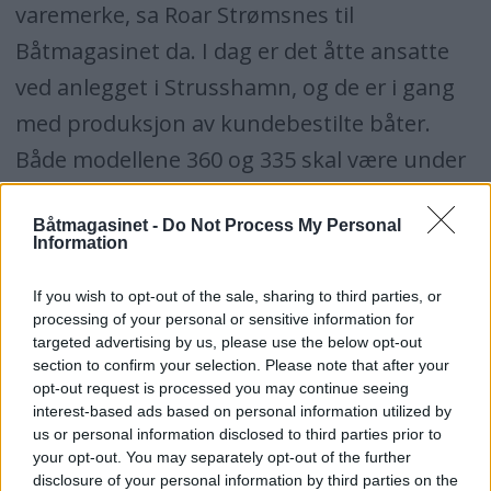
varemerke, sa Roar Strømsnes til
Båtmagasinet da. I dag er det åtte ansatte
ved anlegget i Strusshamn, og de er i gang
med produksjon av kundebestilte båter.
Både modellene 360 og 335 skal være under
bygging. Men storbåten 395 har meldt
Båtmagasinet -
Do Not Process My Personal
utflytting.
Information
- Det er en stor og kostbar båt. Det er ikke
If you wish to opt-out of the sale, sharing to third parties, or
processing of your personal or sensitive information for
regningssvarende å produsere den i Norge,
targeted advertising by us, please use the below opt-out
spesielt ikke i den kvalitet som vi ønsker.
section to confirm your selection. Please note that after your
opt-out request is processed you may continue seeing
Derfor har vi valgt å flytte den til anlegget i
interest-based ads based on personal information utilized by
Litauen, hvor vi har erfaring med bygging av
us or personal information disclosed to third parties prior to
your opt-out. You may separately opt-out of the further
store båter, og hvor vi kan bruke adskillig
disclosure of your personal information by third parties on the