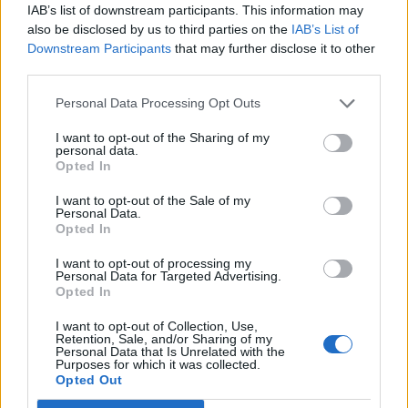
flere timer på hver båt uten at det går ut
IAB’s list of downstream participants. This information may
also be disclosed by us to third parties on the
IAB’s List of
over lønnsomheten, sier Strømsnes til
Downstream Participants
that may further disclose it to other
third parties.
Båtmagasinet.
Personal Data Processing Opt Outs
Annonse
I want to opt-out of the Sharing of my
personal data.
Formene er brakt til Litauen, men mye nytt
Opted In
er også bygget. Blant annet vil båten få en
I want to opt-out of the Sale of my
Personal Data.
helt ny flybridgeløsning. Den nye modellen
Opted In
skulle leveres med Zeus fremdriftssystem i
I want to opt-out of processing my
Personal Data for Targeted Advertising.
Norge. Modellen fra Litauen får strake
Opted In
aksler. Båten er solgt til norsk kunde.
I want to opt-out of Collection, Use,
Retention, Sale, and/or Sharing of my
Personal Data that Is Unrelated with the
Purposes for which it was collected.
Opted Out