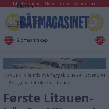
Bli abonnent
Nyhetsbrev
Annonsere
Båtfolk
Båttur
Sjømannskap
Tester
Arkiv
LITAUEN: Vikunds nye flaggskip 395 er utvandret
til Skorgenesfabrikken i Litauen.
Video
Første Litauen-
Logg inn