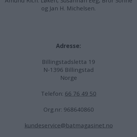
Amund
Rich. Løken, Susannah Eeg, Bror Sonne
og Jan H. Michelsen.
Adresse:
Billingstadsletta 19
N-1396 Billingstad
Norge
Telefon:
66 76 49 50
Org.nr: 968640860
kundeservice@batmagasinet.no