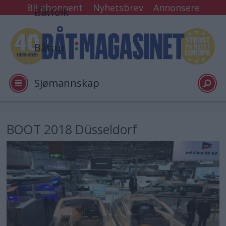
Bli abonnent
Nyhetsbrev
Annonsere
Båtfolk
Båttur
Sjømannskap
Tester
BOOT 2018 Düsseldorf
Arkiv
Video
Logg inn