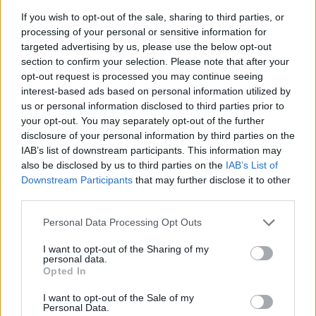
Nye Axopar 28 er tilgjengelig både i åpen
If you wish to opt-out of the sale, sharing to third parties, or
versjon, med styrhus og med hardtop. Alle
processing of your personal or sensitive information for
targeted advertising by us, please use the below opt-out
tre er henvender seg til designbevisste og
section to confirm your selection. Please note that after your
relativt unge mennesker, og er utvilsomt et
opt-out request is processed you may continue seeing
interest-based ads based on personal information utilized by
attraktivt alternativ for yngre mennesker
us or personal information disclosed to third parties prior to
your opt-out. You may separately opt-out of the further
som må lete lenge etter trendy alternativer i
disclosure of your personal information by third parties on the
dette båtsegmentet. Den Brabus-trimmede
IAB’s list of downstream participants. This information may
also be disclosed by us to third parties on the
IAB’s List of
37-foteren er brutalt påkostet med
Downstream Participants
that may further disclose it to other
karbonfiber og titanlegeringer.
third parties.
Personal Data Processing Opt Outs
Annonse
I want to opt-out of the Sharing of my
personal data.
AXOPAR 28
Opted In
I want to opt-out of the Sale of my
Personal Data.