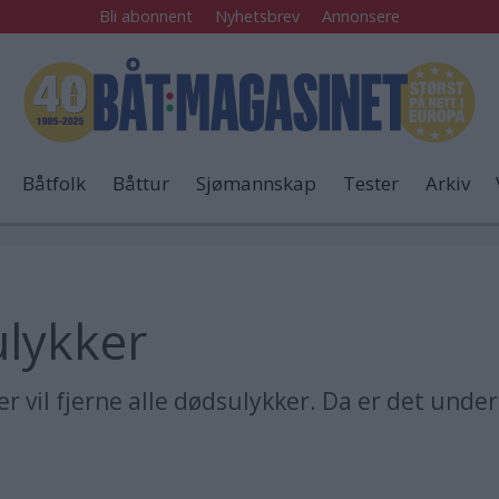
Bli abonnent
Nyhetsbrev
Annonsere
Båtfolk
Båttur
Sjømannskap
Tester
Arkiv
ulykker
vil fjerne alle dødsulykker. Da er det underl