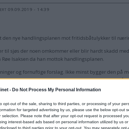
09.09.2019 - 14:39
TERT
t den nye handlingsplanen mot fritidsbåtulykker til næri
ker til sjøs der noen omkommer eller blir hardt skadd med 
 sa Røe Isaksen da han mottok handlingsplanen.
ger og fornuftige forslag. Ikke minst bygger den på mer s
port (STH) for første gang gjennom samtlige fritidsbåtul
t nedkjøling spiller en sentral rolle når det gjelder dø
net -
Do Not Process My Personal Information
e seg om bord. Og om man først skulle ramle over bord, e
to opt-out of the sale, sharing to third parties, or processing of your per
formation for targeted advertising by us, please use the below opt-out s
r selection. Please note that after your opt-out request is processed y
folk faller i vannet fra åpne småbåter eller kajakker nærm
eing interest-based ads based on personal information utilized by us or
rstått at det er avgjørende for sikkerheten med gode og t
disclosed to third parties prior to your opt-out. You may separately opt-