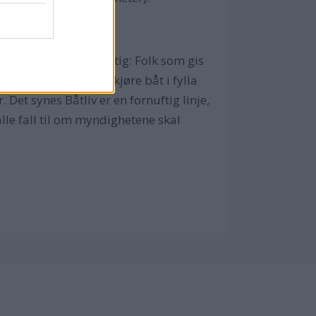
de forstått noe viktig: Folk som gis
. Det er like dumt å kjøre båt i fylla
Det synes Båtliv er en fornuftig linje,
alle fall til om myndighetene skal