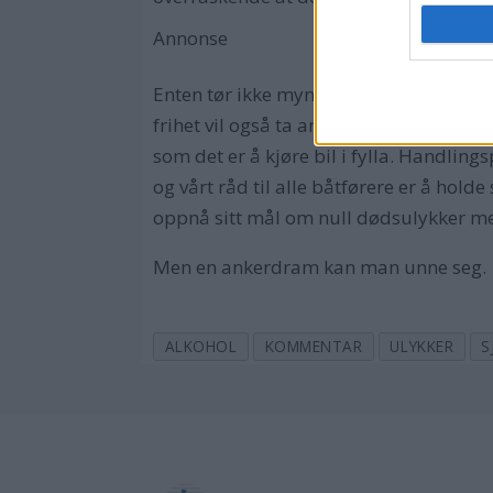
Annonse
Enten tør ikke myndighetene å komme me
frihet vil også ta ansvar. Så finnes det 
som det er å kjøre bil i fylla. Handling
og vårt råd til alle båtførere er å hold
oppnå sitt mål om null dødsulykker me
Men en ankerdram kan man unne seg.
ALKOHOL
KOMMENTAR
ULYKKER
S