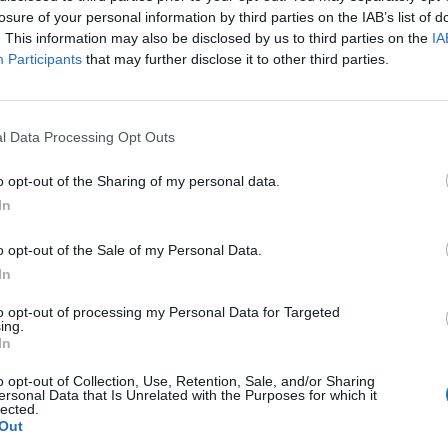
senket promillegrensen for båtførere til 0,2 promille. I f
losure of your personal information by third parties on the IAB’s list of
. This information may also be disclosed by us to third parties on the
IA
s 14 omkom i Sverige. Handlingsplanen har en nullvisjon
Participants
that may further disclose it to other third parties.
l Data Processing Opt Outs
o opt-out of the Sharing of my personal data.
In
ulykker på sjøen er ikke godt dokumentert, men i Nas
mille med i bildet i hele 38 prosent av dødsfallene fra frit
o opt-out of the Sale of my Personal Data.
 grunnstøtinger om natten.
In
to opt-out of processing my Personal Data for Targeted
har det vært noen stygge dødsulykker på sjøen nattestid
ing.
de promille da hun krasjet med vannskuter i fjor sommer. 
In
 ulykker.
o opt-out of Collection, Use, Retention, Sale, and/or Sharing
ersonal Data that Is Unrelated with the Purposes for which it
lected.
ekker vurderingsevne, dømmekraft og motorikk. Når målet 
Out
ke promillegrensen også i Norge (hvor den er 0,8 på sjøen