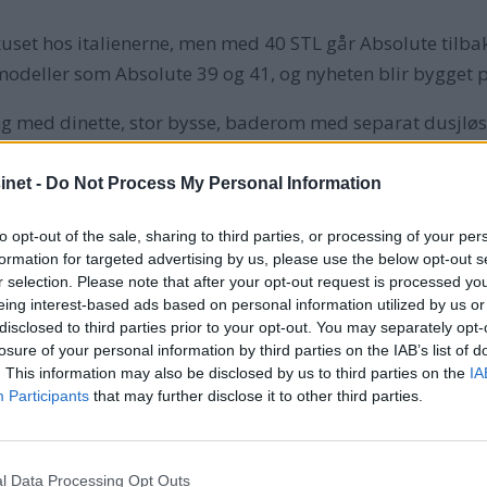
set hos italienerne, men med 40 STL går Absolute tilbake 
e modeller som Absolute 39 og 41, og nyheten blir bygget 
g med dinette, stor bysse, baderom med separat dusjløsn
ser for ti rundt et utfellbart bord. Sportscruiseren vil h
skinnsbåt fra Italia. Absolute 40 STL kan utstyres med 
net -
Do Not Process My Personal Information
elt for norske kunder.
to opt-out of the sale, sharing to third parties, or processing of your per
formation for targeted advertising by us, please use the below opt-out s
r, så det er spennende at de nå på nytt ønsker å fokusere 
r selection. Please note that after your opt-out request is processed y
eing interest-based ads based on personal information utilized by us or
i likhet med de foregående 40-modellene, sier daglig led
disclosed to third parties prior to your opt-out. You may separately opt-
losure of your personal information by third parties on the IAB’s list of
. This information may also be disclosed by us to third parties on the
IA
men nyheten vi trolig utstyres med 2 x Volvo Penta D4-300 
Participants
that may further disclose it to other third parties.
nop, med toppfart rundt 37 knop. Absolute 40 STL vil trol
l Data Processing Opt Outs