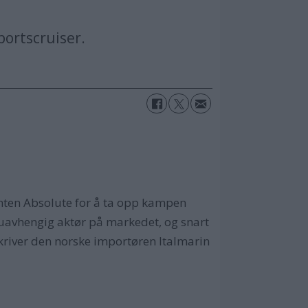
portscruiser.
enten Absolute for å ta opp kampen
 uavhengig aktør på markedet, og snart
skriver den norske importøren Italmarin