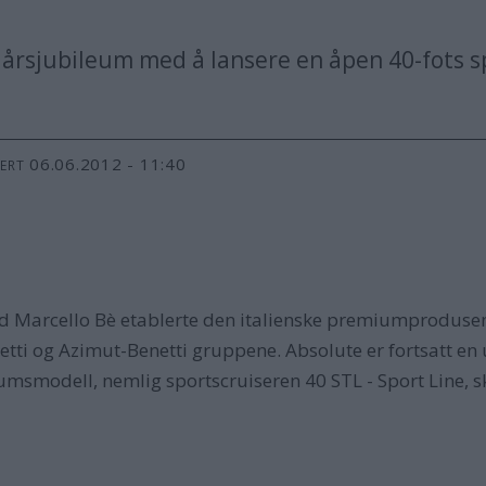
 tiårsjubileum med å lansere en åpen 40-fots s
06.06.2012 - 11:40
TERT
 and Marcello Bè etablerte den italienske premiumprodus
tti og Azimut-Benetti gruppene. Absolute er fortsatt en
leumsmodell, nemlig sportscruiseren 40 STL - Sport Line, 