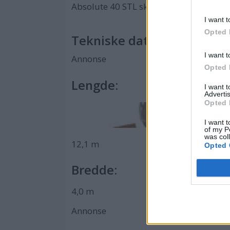
Absolute 40 STL skal avdukes under C
I want t
Opted 
Tekniske data Absolute 40
I want t
Annonse
Opted 
Lengde:
I want 
Advertis
Opted 
I want t
of my P
was col
12,1 m
Opted 
Bredde:
4,0 m
Annonse