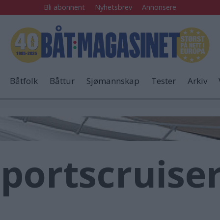
Bli abonnent
Nyhetsbrev
Annonsere
Båtfolk
Båttur
Sjømannskap
Tester
Arkiv
portscruiser