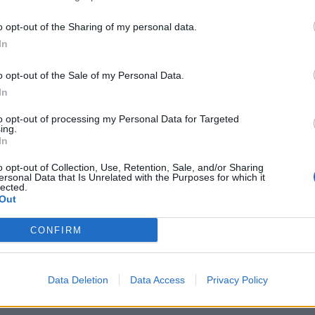
annes Boat Show i september.
o opt-out of the Sharing of my personal data.
In
 STL
o opt-out of the Sale of my Personal Data.
In
to opt-out of processing my Personal Data for Targeted
ing.
In
o opt-out of Collection, Use, Retention, Sale, and/or Sharing
ersonal Data that Is Unrelated with the Purposes for which it
lected.
Out
CONFIRM
Data Deletion
Data Access
Privacy Policy