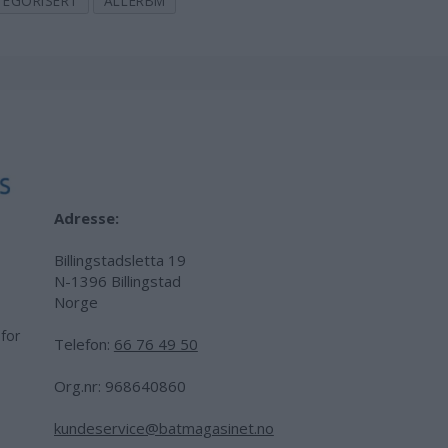
TEGORISERT
ALLERBM
Adresse:
Billingstadsletta 19
N-1396 Billingstad
Norge
 for
Telefon:
66 76 49 50
.
Org.nr: 968640860
kundeservice@batmagasinet.no