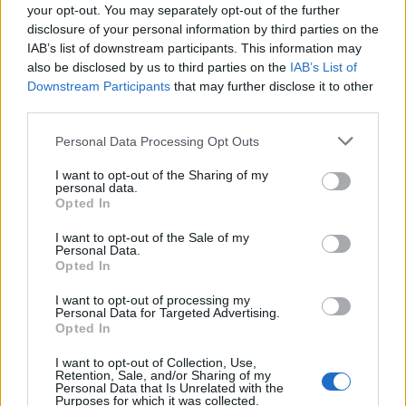
your opt-out. You may separately opt-out of the further
disclosure of your personal information by third parties on the
ROMSLIG:
IAB’s list of downstream participants. This information may
also be disclosed by us to third parties on the
IAB’s List of
Med 72 fots lengde blir båten som et
Downstream Participants
that may further disclose it to other
third parties.
flytende hjem, med store oppholdsrom.
Personal Data Processing Opt Outs
I want to opt-out of the Sharing of my
Stilren flybridge
personal data.
Opted In
I want to opt-out of the Sale of my
Absolute 72 Fly, som lanseres i vår, blir en
Personal Data.
Opted In
romslig 72 foter med hele fire lugarer og tre
store bad. Salongen vil inneholde stor
I want to opt-out of processing my
Personal Data for Targeted Advertising.
Opted In
sofagruppe akter, spiseavdeling for åtte
personer mot styrbord og stor bysse mot
I want to opt-out of Collection, Use,
Retention, Sale, and/or Sharing of my
Personal Data that Is Unrelated with the
babord. Flybridgen er tegnet for å være
Purposes for which it was collected.