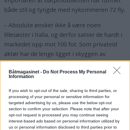
importøren at båtprodusenten har funnet
både stil og tyngde med nykommeren 72 fly.
– Absolute ønsker ikke å være noen
lillesøster i Italia, og derfor satser de hardt i
markedet opp mot 100 fot. Som privateid
aktør har de lenge ligget i skyggen av
Azimut-Benetti og Ferretti-gruppene. Med
båter som Absolute 72 Fly vil de på sikt være
Båtmagasinet -
Do Not Process My Personal
Information
ute av den skyggen, sier daglig leder Bjørn
Vidar Lund hos den norske importøren
If you wish to opt-out of the sale, sharing to third parties, or
processing of your personal or sensitive information for
Italmarin AS.
targeted advertising by us, please use the below opt-out
section to confirm your selection. Please note that after your
opt-out request is processed you may continue seeing
interest-based ads based on personal information utilized by
us or personal information disclosed to third parties prior to