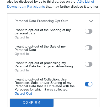
480.
also be disclosed by us to third parties on the
IAB’s List of
Downstream Participants
that may further disclose it to other
third parties.
Fakta om Sundancer 400
Personal Data Processing Opt Outs
Annonse
I want to opt-out of the Sharing of my
personal data.
Opted In
Lengde: 12.2 meter
I want to opt-out of the Sale of my
Personal Data.
Bredde: 4,11 meter
Opted In
I want to opt-out of processing my
Vekt: 12 935 kg
Personal Data for Targeted Advertising.
Opted In
Drivstoff 1211 liter
I want to opt-out of Collection, Use,
Retention, Sale, and/or Sharing of my
Personal Data that Is Unrelated with the
Purposes for which it was collected.
Vann: 378 liter
Opted Out
CONFIRM
Antall personer 6