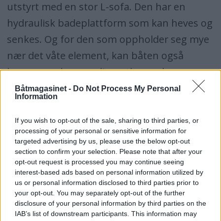
utstyrt med en stor L-sofa. Den har en
hydraulisk badeplattform som kan heves og
senkes. Og for den som oppholder seg mye
nær det våte element, kan båten også
leveres med en snedig wetbar ved
plattformen akter.
Båtmagasinet -
Do Not Process My Personal
Information
Axius med joystick
If you wish to opt-out of the sale, sharing to third parties, or
processing of your personal or sensitive information for
Standard båt er utstyrt med 2x Mercruisere.
targeted advertising by us, please use the below opt-out
section to confirm your selection. Please note that after your
Diesel er den mest aktuelle varianten for det
opt-out request is processed you may continue seeing
norske markedet og da enten med 2x 370
interest-based ads based on personal information utilized by
us or personal information disclosed to third parties prior to
TDI med joystick styring fra Axius og Bravo 3
your opt-out. You may separately opt-out of the further
disclosure of your personal information by third parties on the
drev eller som V-drive med 2 x Cummins
IAB’s list of downstream participants. This information may