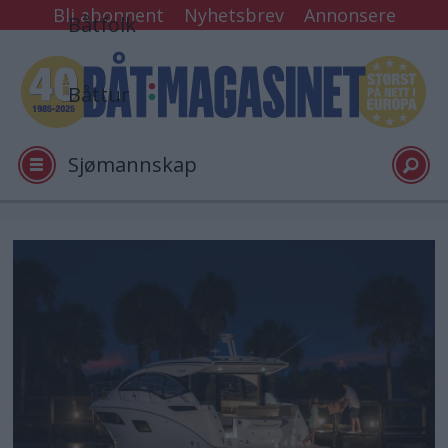
Bli abonnent
Nyhetsbrev
Annonsere
Båtfolk
Båttur
Sjømannskap
Tester
Arkiv
Video
Logg inn