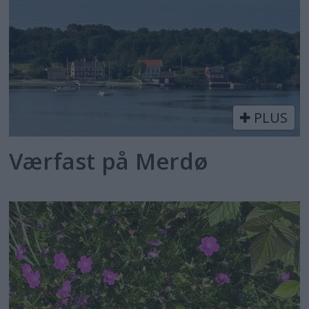
PLUS
Værfast på Merdø