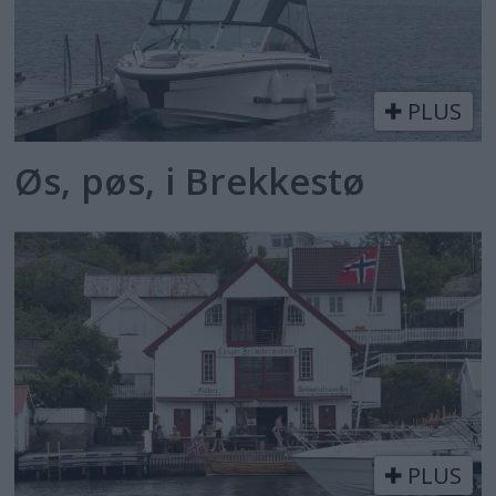
PLUS
Øs, pøs, i Brekkestø
PLUS