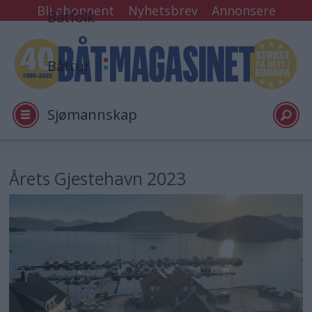
Bli abonnent
Nyhetsbrev
Annonsere
Båtfolk
Båttur
Sjømannskap
Tester
Årets Gjestehavn 2023
Arkiv
Video
Logg inn