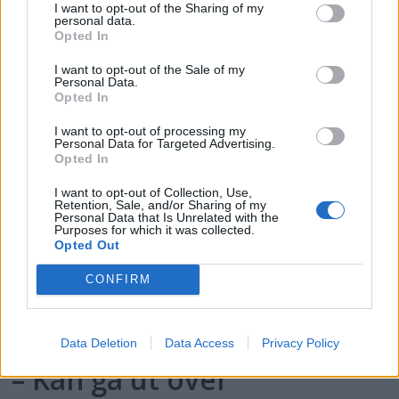
I want to opt-out of the Sharing of my
havneadministrasjonene selv skal
personal data.
Opted In
vedlikeholde sine profiler.
I want to opt-out of the Sale of my
Personal Data.
Opted In
I want to opt-out of processing my
Personal Data for Targeted Advertising.
Opted In
I want to opt-out of Collection, Use,
Retention, Sale, and/or Sharing of my
Personal Data that Is Unrelated with the
Purposes for which it was collected.
Opted Out
CONFIRM
PLUS
Data Deletion
Data Access
Privacy Policy
– Kan gå ut over