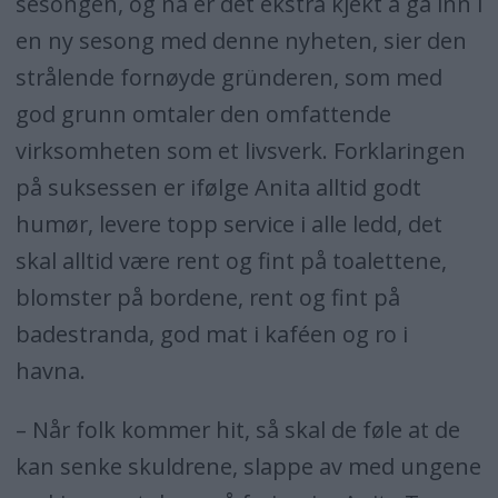
sesongen, og nå er det ekstra kjekt å gå inn i
en ny sesong med denne nyheten, sier den
strålende fornøyde gründeren, som med
god grunn omtaler den omfattende
virksomheten som et livsverk. Forklaringen
på suksessen er ifølge Anita alltid godt
humør, levere topp service i alle ledd, det
skal alltid være rent og fint på toalettene,
blomster på bordene, rent og fint på
badestranda, god mat i kaféen og ro i
havna.
– Når folk kommer hit, så skal de føle at de
kan senke skuldrene, slappe av med ungene