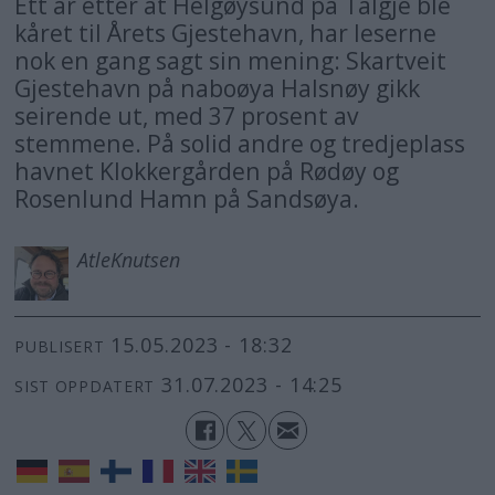
Ett år etter at Helgøysund på Talgje ble
kåret til Årets Gjestehavn, har leserne
nok en gang sagt sin mening: Skartveit
Gjestehavn på naboøya Halsnøy gikk
seirende ut, med 37 prosent av
stemmene. På solid andre og tredjeplass
havnet Klokkergården på Rødøy og
Rosenlund Hamn på Sandsøya.
Atle
Knutsen
15.05.2023 - 18:32
PUBLISERT
31.07.2023 - 14:25
SIST OPPDATERT