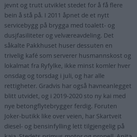
jevnt og trutt utviklet stedet for å få flere
2011: Farsund
bein å stå på. I 2011 åpnet de et nytt
servicebygg på brygga med toalett- og
2010: Farsund
dusjfasiliteter og velværeavdeling. Det
2009: Husnes
såkalte Pakkhuset huser dessuten en
trivelig kafé som serverer husmannskost og
2008: Helgøysund
lokalmat fra Ryfylke, ikke minst komler hver
2007: Bekkjarvik
onsdag og torsdag i juli, og har alle
rettigheter. Gradvis har også havneanlegget
blitt utvidet, og i 2019-2020 sto ny kai med
nye betongflytebrygger ferdig. Foruten
Joker-butikk like over veien, har Skartveit
diesel- og bensinfylling lett tilgjengelig på
kaia. Stedets primus motor og propell, Anita